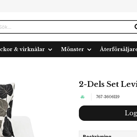
ickor & virknålar
Mönster
Återförsäljar
2-Dels Set Lev
767-3606119
Log
Beskrivning