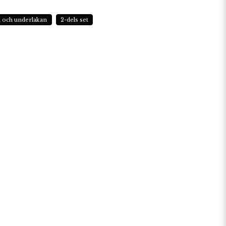
n och underlakan
2-dels set