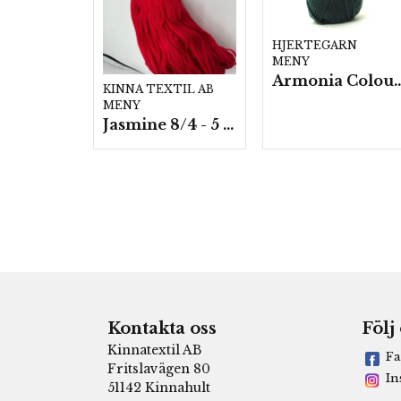
HJERTEGARN
MENY
Armonia Colour- 5 härv/
KINNA TEXTIL AB
MENY
Jasmine 8/4 - 5 härvor a200g./fp.
Kontakta oss
Följ
Kinnatextil AB
Fa
Fritslavägen 80
In
51142 Kinnahult