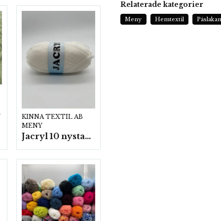
Relaterade kategorier
Meny
Hemtextil
Påslaka
p.
KINNA TEXTIL AB
MENY
Jacryl 10 nystan a50g./fp.