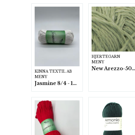
HJERTEGARN
MENY
New Arezzo-50g./nyst. 10 st/f
KINNA TEXTIL AB
MENY
Jasmine 8/4 - 10 nystan a50g./fp.