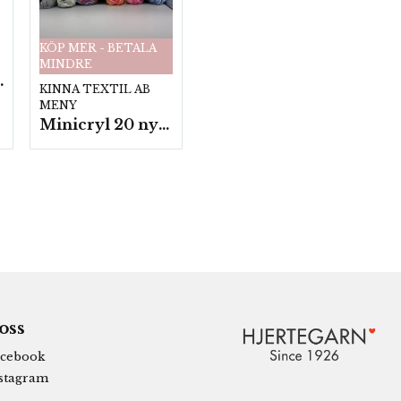
KÖP MER - BETALA
MINDRE
fp. a100 g.
KINNA TEXTIL AB
MENY
Minicryl 20 nystan a25g./fp.
 oss
cebook
stagram