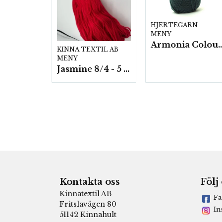
HJERTEGARN
MENY
Armonia Colour- 5 härv/
KINNA TEXTIL AB
MENY
Jasmine 8/4 - 5 härvor a200g./fp.
Kontakta oss
Följ
Kinnatextil AB
Fa
Fritslavägen 80
In
51142 Kinnahult