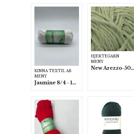
HJERTEGARN
MENY
New Arezzo-50g./nyst. 10 st/f
KINNA TEXTIL AB
MENY
Jasmine 8/4 - 10 nystan a50g./fp.