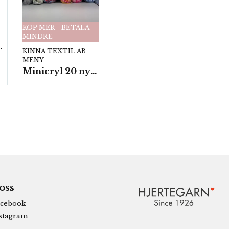
KÖP MER - BETALA
MINDRE
fp. a100 g.
KINNA TEXTIL AB
MENY
Minicryl 20 nystan a25g./fp.
 oss
cebook
stagram