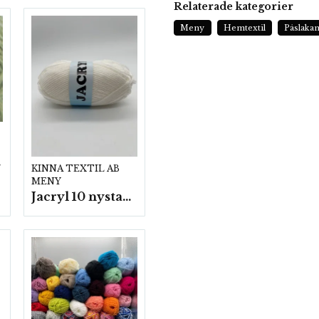
Relaterade kategorier
Meny
Hemtextil
Påslaka
p.
KINNA TEXTIL AB
MENY
Jacryl 10 nystan a50g./fp.