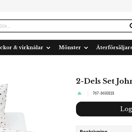
ickor & virknålar
Mönster
Återförsäljar
2-Dels Set Joh
767-3633121
Log
Beskrivning