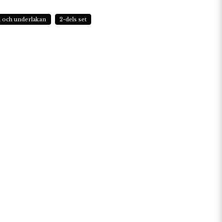
n och underlakan
2-dels set