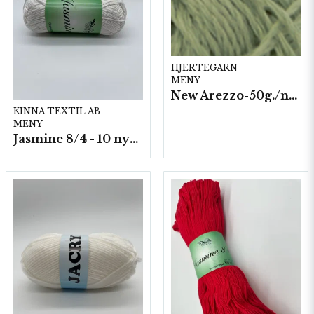
HJERTEGARN
MENY
New Arezzo-50g./nyst. 10 st/fp.
KINNA TEXTIL AB
MENY
Jasmine 8/4 - 10 nystan a50g./fp.