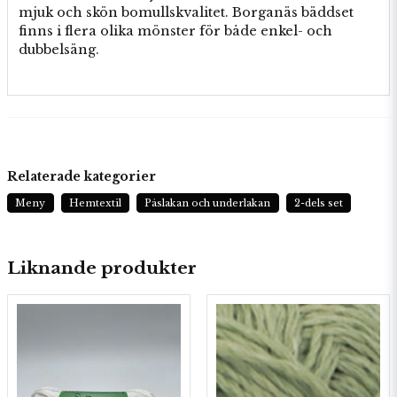
mjuk och skön bomullskvalitet. Borganäs bäddset
finns i flera olika mönster för både enkel- och
dubbelsäng.
Relaterade kategorier
Meny
Hemtextil
Påslakan och underlakan
2-dels set
Liknande produkter