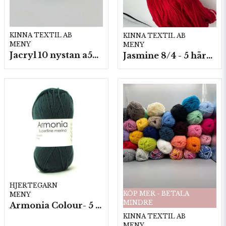
KINNA TEXTIL AB
KINNA TEXTIL AB
MENY
MENY
Jacryl 10 nystan a50g./fp.
Jasmine 8/4 - 5 härvor a200g./fp.
HJERTEGARN
KÖP MER - BETALA
MENY
MINDRE
Armonia Colour- 5 härv/fp. a100 g.
KINNA TEXTIL AB
MENY