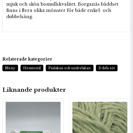
mjuk och skön bomullskvalitet. Borganäs bäddset
finns i flera olika mönster för både enkel- och
dubbelsäng.
Relaterade kategorier
Meny
Hemtextil
Påslakan och underlakan
2-dels set
Liknande produkter