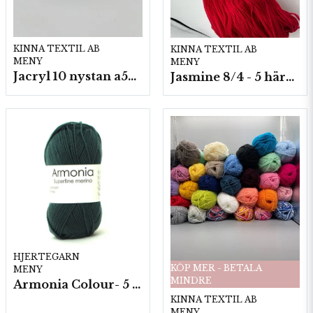
KINNA TEXTIL AB
KINNA TEXTIL AB
MENY
MENY
Jacryl 10 nystan a50g./fp.
Jasmine 8/4 - 5 härvor a200g./fp.
HJERTEGARN
KÖP MER - BETALA
MENY
MINDRE
Armonia Colour- 5 härv/fp. a100 g.
KINNA TEXTIL AB
MENY