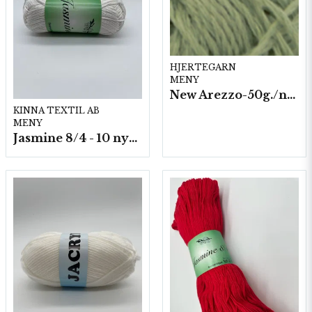
HJERTEGARN
MENY
New Arezzo-50g./nyst. 10 st/fp.
KINNA TEXTIL AB
MENY
Jasmine 8/4 - 10 nystan a50g./fp.