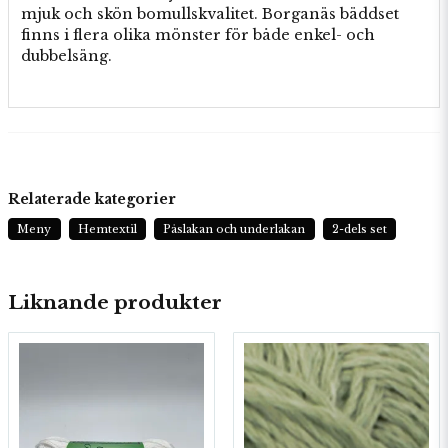
mjuk och skön bomullskvalitet. Borganäs bäddset
finns i flera olika mönster för både enkel- och
dubbelsäng.
Relaterade kategorier
Meny
Hemtextil
Påslakan och underlakan
2-dels set
Liknande produkter