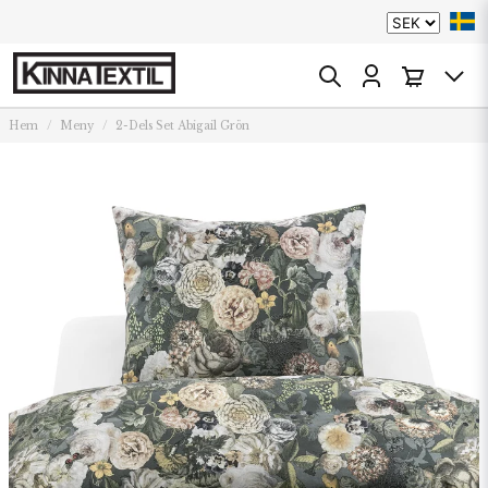
Hem
Meny
2-Dels Set Abigail Grön