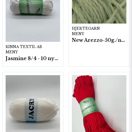
HJERTEGARN
MENY
New Arezzo-50g./nyst. 10 st/fp.
KINNA TEXTIL AB
MENY
Jasmine 8/4 - 10 nystan a50g./fp.