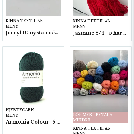
KINNA TEXTIL AB
KINNA TEXTIL AB
MENY
MENY
Jacryl 10 nystan a50g./fp.
Jasmine 8/4 - 5 härvor a200g./fp.
HJERTEGARN
KÖP MER - BETALA
MENY
MINDRE
Armonia Colour- 5 härv/fp. a100 g.
KINNA TEXTIL AB
MENY