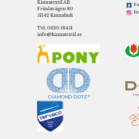
Kinnatextil AB
Fa
Fritslavägen 80
In
51142 Kinnahult
Tel: 0320-18451
info@kinnatextil.se