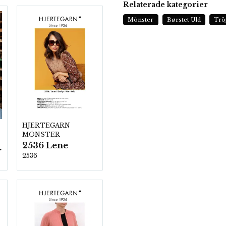
Relaterade kategorier
Mönster
Børstet Uld
Trö
HJERTEGARN
MÖNSTER
2536 Lene
ezzo
2536