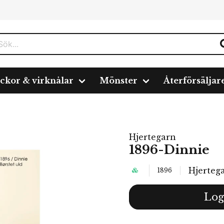
ickor & virknålar
Mönster
Återförsäljar
Hjertegarn
1896-Dinnie
Hjerteg
1896
Log