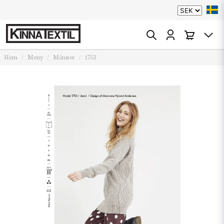
Hem
Meny
Mönster
1753