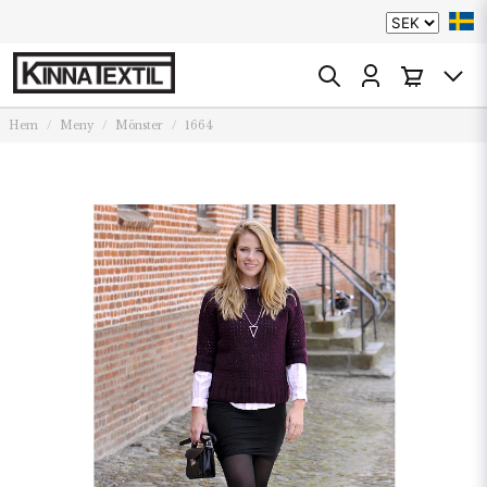
Hem
Meny
Mönster
1664