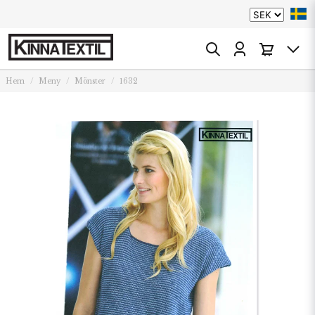
Hem
Meny
Mönster
1632