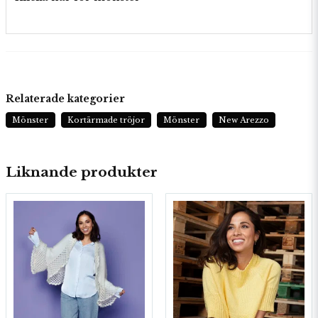
Relaterade kategorier
Mönster
Kortärmade tröjor
Mönster
New Arezzo
Liknande produkter