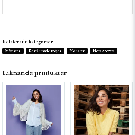
Relaterade kategorier
Mönster
Kortärmade tröjor
Mönster
New Arezzo
Liknande produkter