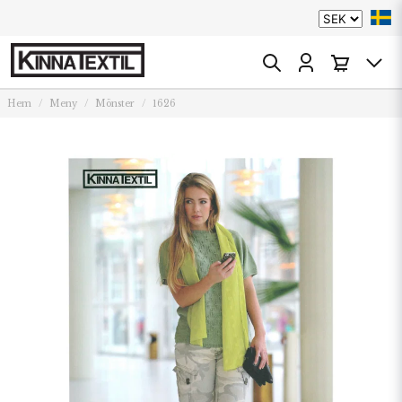
Hem
Meny
Mönster
1626