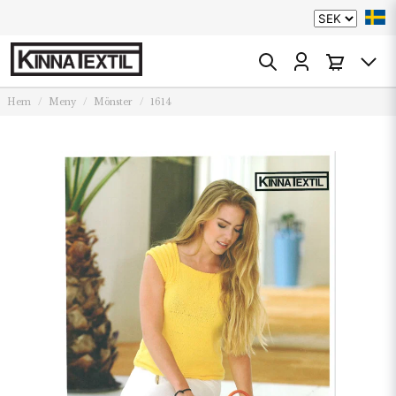
Hem
Meny
Mönster
1614