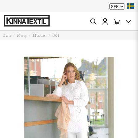
Hem
Meny
Mönster
1611