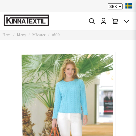
Hem
Meny
Mönster
1609