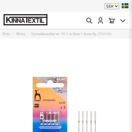
Hem
Meny
Symaskinsnålar nr: 90 5 st/dosa 5 dosor/fp. (751006)