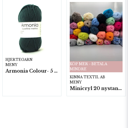
HJERTEGARN
KÖP MER - BETALA
MENY
MINDRE
Armonia Colour- 5 härv/fp. a100 g.
KINNA TEXTIL AB
MENY
Minicryl 20 nystan a25g./fp.