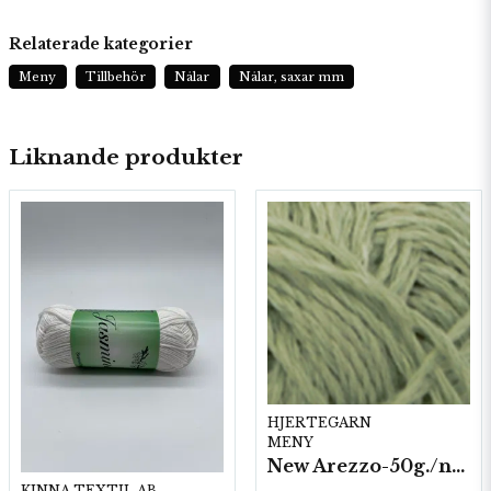
Relaterade kategorier
Meny
Tillbehör
Nålar
Nålar, saxar mm
Liknande produkter
HJERTEGARN
MENY
New Arezzo-50g./nyst. 10 st/fp.
KINNA TEXTIL AB