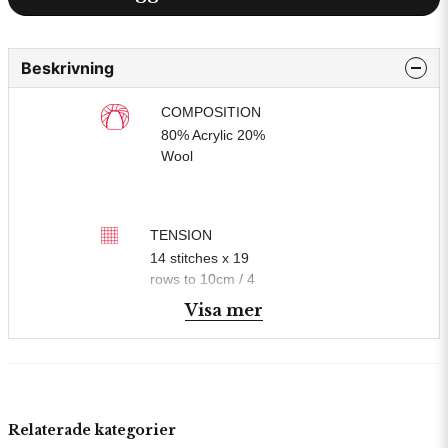
Beskrivning
COMPOSITION
80% Acrylic 20%
Wool
TENSION
14 stitches x 19
rows to 10cm / 4
inches
Visa mer
BALL WEIGHT
100g In accordance
with BS984
Relaterade kategorier