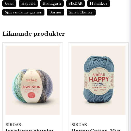
Garn
Hayfield
Blandgarn
SIRDAR
14 maskor
Självrandande garner
Garner
Spirit Chunky
YARN WEIGHT
Chunky
Liknande produkter
YARN LENGTH
155 metres (169
yards) approx
KNITTING
NEEDLE SIZE
6.5 mm (USA 10.5)
CROCHET HOOK
SIZE
SIRDAR
SIRDAR
6.5 mm (USA