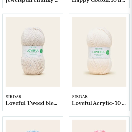
Jewelspun chunky with wool, 4 nystan á 200g/fp
Happy Cotton, 10 nystan á 20 g./fp.
K/10.5)
WASHING
INSTRUCTIONS
40 Machine Wash /
Wool Cycle
SIRDAR
SIRDAR
Loveful Tweed blend-, 10 nystan á 100g/fp.
Loveful Acrylic- 10 nystan á 100g/fp.