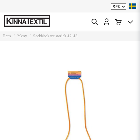
Hem
Meny
Sockblockare storlek 42-43