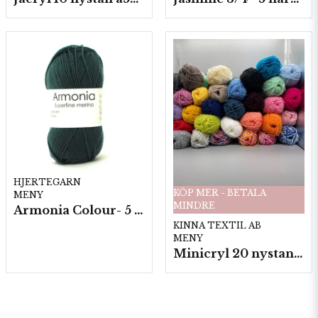
HJERTEGARN
KÖP MER - BETALA
MENY
MINDRE
Armonia Colour- 5 härv/fp. a100 g.
KINNA TEXTIL AB
MENY
Minicryl 20 nystan a25g./fp.