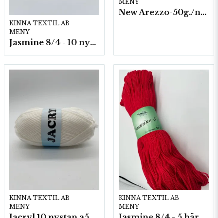
MENY
New Arezzo-50g./nyst. 10 st/fp.
KINNA TEXTIL AB
MENY
Jasmine 8/4 - 10 nystan a50g./fp.
KINNA TEXTIL AB
KINNA TEXTIL AB
MENY
MENY
Jacryl 10 nystan a50g./fp.
Jasmine 8/4 - 5 härvor a200g./fp.