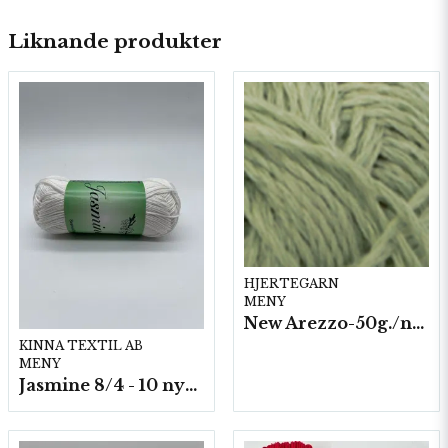
Liknande produkter
HJERTEGARN
MENY
New Arezzo-50g./nyst. 10 st/fp.
KINNA TEXTIL AB
MENY
Jasmine 8/4 - 10 nystan a50g./fp.