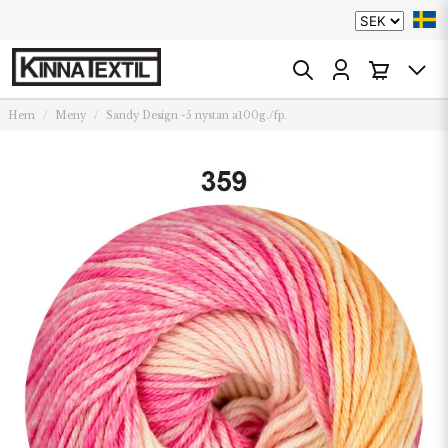
Hem
Meny
Sandy Design -5 nystan a100g./fp.