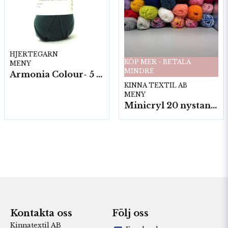
HJERTEGARN
KÖP MER - BETALA
MENY
MINDRE
Armonia Colour- 5 härv/fp. a100 g.
KINNA TEXTIL AB
MENY
Minicryl 20 nystan a25g./fp.
Kontakta oss
Följ oss
Kinnatextil AB