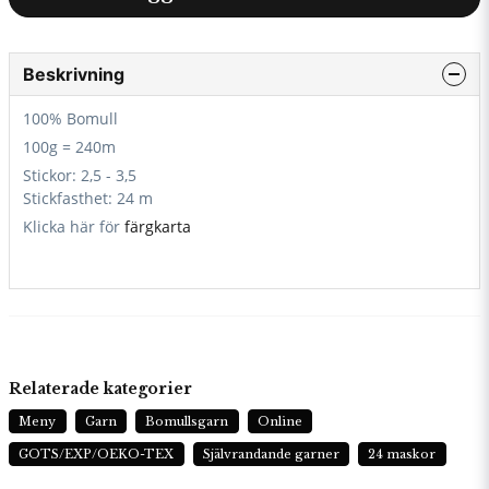
Beskrivning
100% Bomull
100g = 240m
Stickor: 2,5 - 3,5
Stickfasthet: 24 m
Klicka här för
färgkarta
Relaterade kategorier
Meny
Garn
Bomullsgarn
Online
GOTS/EXP/OEKO-TEX
Självrandande garner
24 maskor