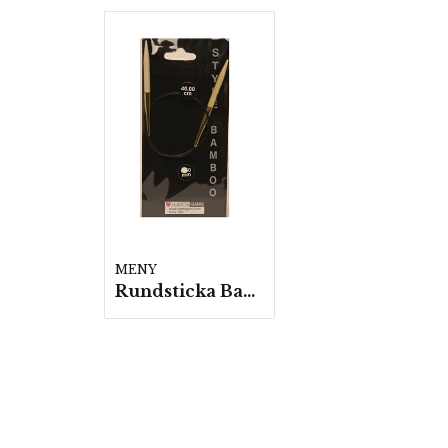
MENY
Rundsticka Bamboo 5 st/fp.