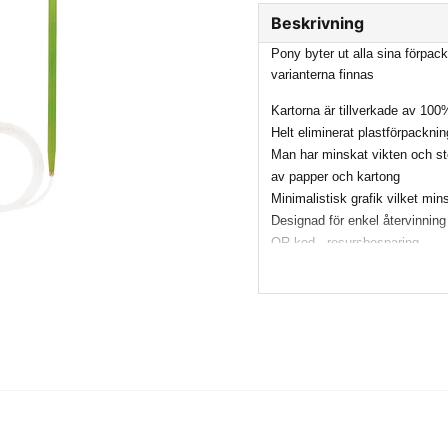
Beskrivning
Pony byter ut alla sina förpa
varianterna finnas
Kartorna är tillverkade av 100
Helt eliminerat plastförpacknin
Man har minskat vikten och st
av papper och kartong
Minimalistisk grafik vilket mi
Designad för enkel återvinning
QR kod - resursbesparing