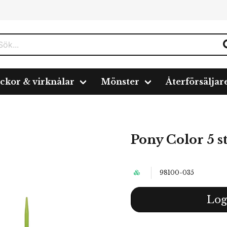
ickor & virknålar
Mönster
Återförsäljar
Pony Color 5 st
98100-035
Log