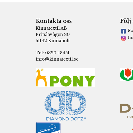
Kontakta oss
Följ
Kinnatextil AB
Fa
Fritslavägen 80
In
51142 Kinnahult
Tel: 0320-18451
info@kinnatextil.se