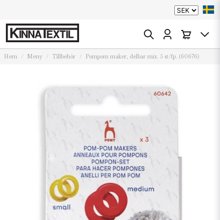
Hem
Meny
Tillbehör
Pompom maker, delbar mix. 5 st/fp. (60676)