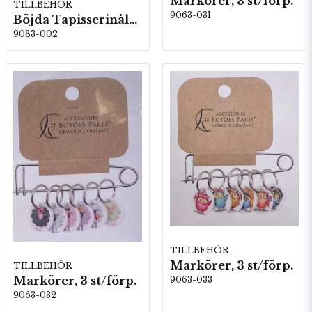
Markörer, 3 st/förp.
TILLBEHÖR
9063-031
Böjda Tapisserinålar, Stl: 18 & 20, 5 kartor/fp. (05823)
9083-002
TILLBEHÖR
Markörer, 3 st/förp.
TILLBEHÖR
Markörer, 3 st/förp.
9063-033
9063-032