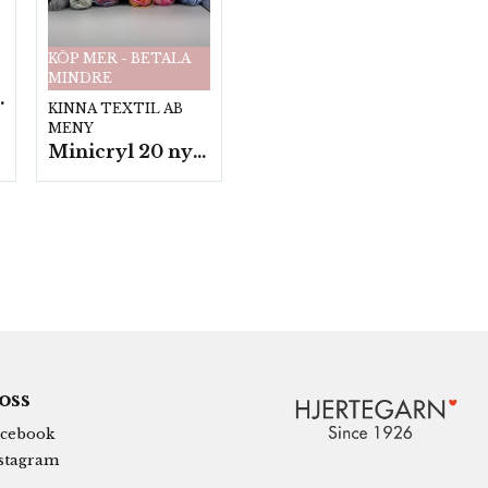
KÖP MER - BETALA
MINDRE
fp. a100 g.
KINNA TEXTIL AB
MENY
Minicryl 20 nystan a25g./fp.
 oss
cebook
stagram