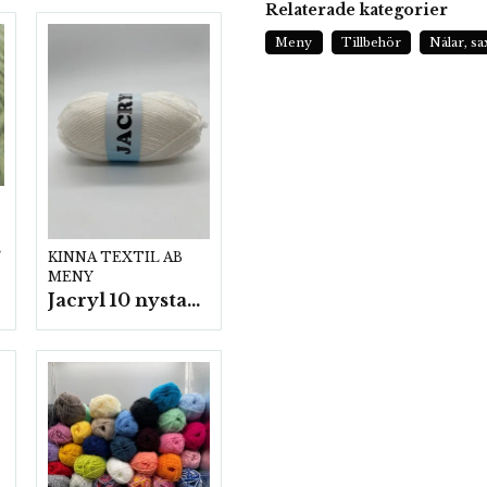
Relaterade kategorier
Meny
Tillbehör
Nålar, s
p.
KINNA TEXTIL AB
MENY
Jacryl 10 nystan a50g./fp.