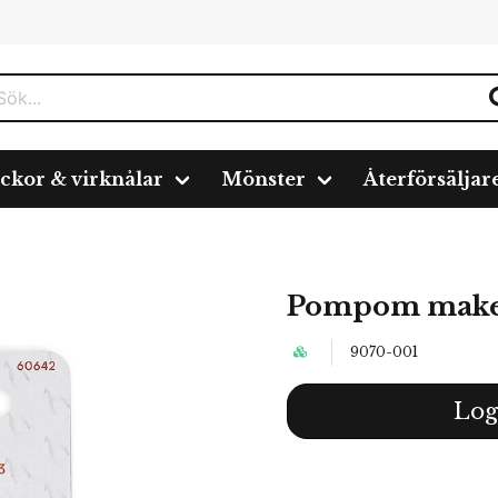
ickor & virknålar
Mönster
Återförsäljar
Pompom maker 
9070-001
Log