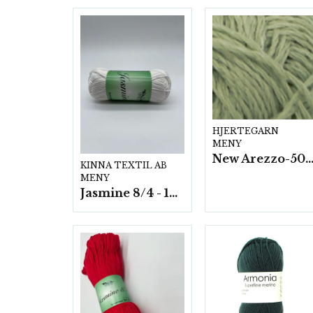
HJERTEGARN
MENY
New Arezzo-50g./nyst. 10 st/f
KINNA TEXTIL AB
MENY
Jasmine 8/4 - 10 nystan a50g./fp.