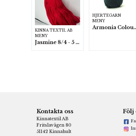
HJERTEGARN
MENY
Armonia Colour- 5 härv/
KINNA TEXTIL AB
MENY
Jasmine 8/4 - 5 härvor a200g./fp.
Kontakta oss
Följ
Kinnatextil AB
Fa
Fritslavägen 80
In
51142 Kinnahult