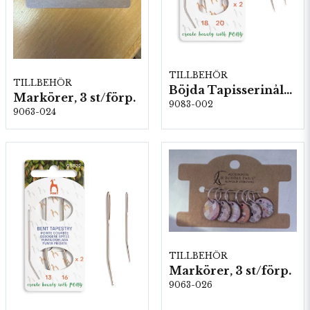
TILLBEHÖR
TILLBEHÖR
Böjda Tapisserinålar, Stl: 18 & 20, 5 kartor/fp. (05823)
Markörer, 3 st/förp.
9083-002
9063-024
TILLBEHÖR
Markörer, 3 st/förp.
9063-026