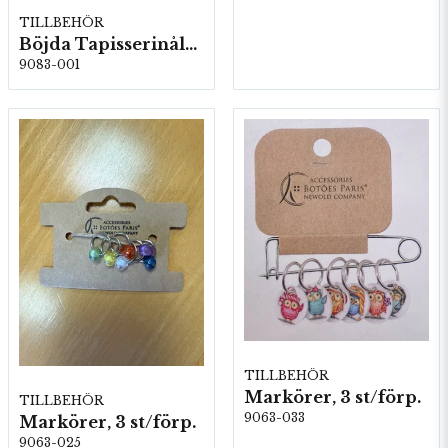
TILLBEHÖR
Böjda Tapisserinålar, Stl: 13 & 16, 5 kartor/fp. (05822)
9083-001
TILLBEHÖR
Markörer, 3 st/förp.
TILLBEHÖR
9063-033
Markörer, 3 st/förp.
9063-025