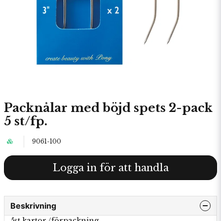
Packnålar med böjd spets 2-pack
5 st/fp.
9061-100
Logga in för att handla
Beskrivning
5st kartor /förpackning