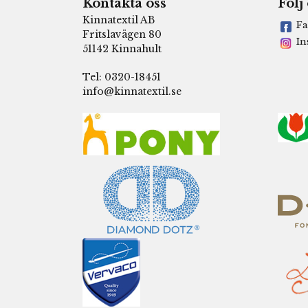
Kontakta oss
Följ
Kinnatextil AB
Fa
Fritslavägen 80
In
51142 Kinnahult
Tel: 0320-18451
info@kinnatextil.se