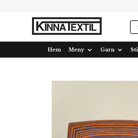
Hem
Meny
Garn
St
Hem
Meny
Garn
Blandgarn
Spirit Chunky