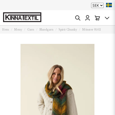
Hem
Meny
Garn
Blandgarn
Spirit Chunky
Mönster 8162