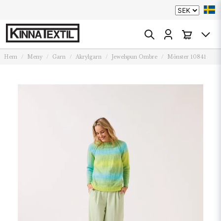
Hem
Meny
Garn
Akrylgarn
Jewelspun Ombre
Mönster 10841