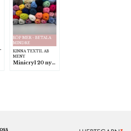
KÖP MER - BETALA
MINDRE
fp. a100 g.
KINNA TEXTIL AB
MENY
Minicryl 20 nystan a25g./fp.
 oss