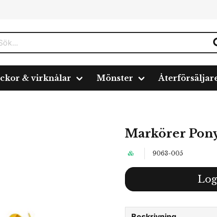
ickor & virknålar
Mönster
Återförsäljar
2)
Markörer Pony 
9063-005
Log
Beskrivning