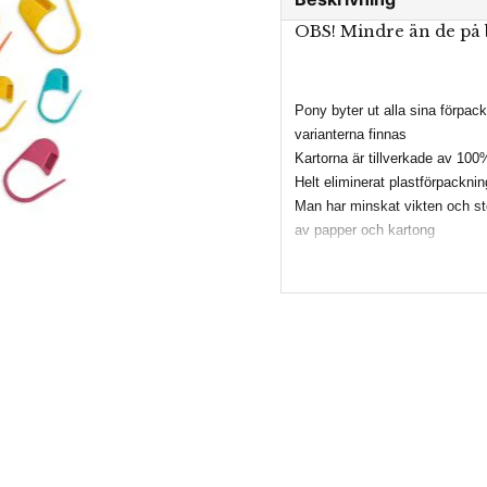
OBS! Mindre än de på 
Pony byter ut alla sina förpa
varianterna finnas
Kartorna är tillverkade av 100
Helt eliminerat plastförpacknin
Man har minskat vikten och st
av papper och kartong
Minimalistisk grafik vilket mi
Designad för enkel återvinning
QR kod - resursbesparing