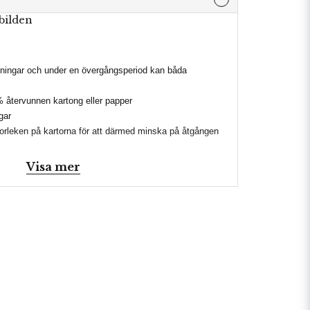
bilden
ckningar och under en övergångsperiod kan båda
% återvunnen kartong eller papper
gar
orleken på kartorna för att därmed minska på åtgången
nskar användningen av bläck
Visa mer
 genom att använda ett material för varje produkt