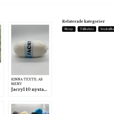
Relaterade kategorier
Meny
Tillbehör
Sticktill
p.
KINNA TEXTIL AB
MENY
Jacryl 10 nystan a50g./fp.