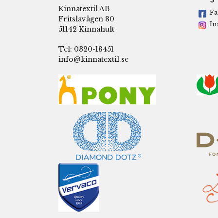
Kinnatextil AB
Fa
Fritslavägen 80
In
51142 Kinnahult
Tel: 0320-18451
info@kinnatextil.se