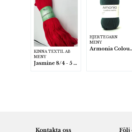
HJERTEGARN
MENY
Armonia Colour- 5 härv/
KINNA TEXTIL AB
MENY
Jasmine 8/4 - 5 härvor a200g./fp.
Kontakta oss
Följ