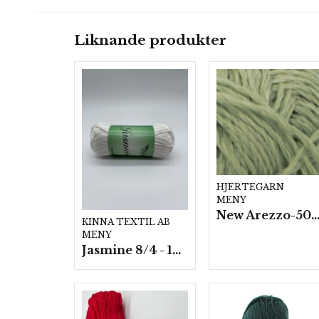
Liknande produkter
HJERTEGARN
MENY
New Arezzo-50g./nyst. 10 st/f
KINNA TEXTIL AB
MENY
Jasmine 8/4 - 10 nystan a50g./fp.