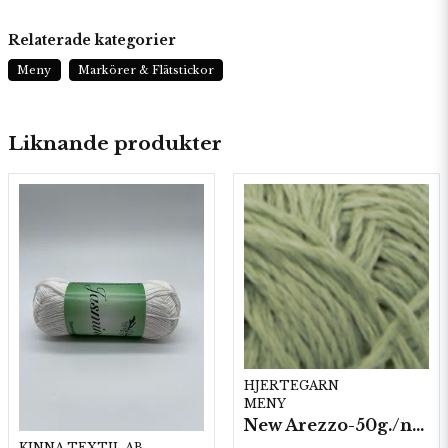
Relaterade kategorier
Meny
Markörer & Flätstickor
Liknande produkter
HJERTEGARN
MENY
New Arezzo-50g./nyst. 10 st/fp.
KINNA TEXTIL AB