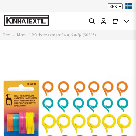
Hem
Meny
Markeringsringar 24 st, 5 st/fp. (60638)