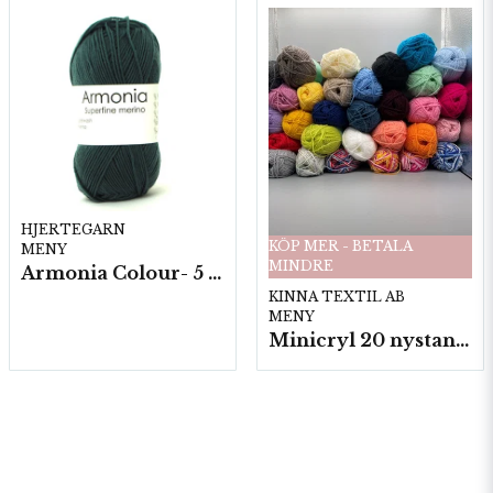
HJERTEGARN
KÖP MER - BETALA
MENY
MINDRE
Armonia Colour- 5 härv/fp. a100 g.
KINNA TEXTIL AB
MENY
Minicryl 20 nystan a25g./fp.