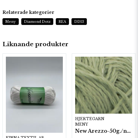
Relaterade kategorier
Meny
Diamond Dotz
REA
DD13
Liknande produkter
HJERTEGARN
MENY
New Arezzo-50g./nyst. 10 st/fp.
KINNA TEXTIL AB