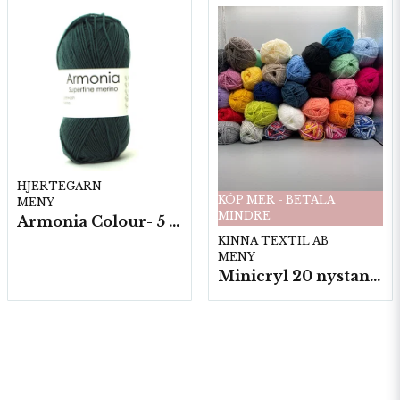
HJERTEGARN
KÖP MER - BETALA
MENY
MINDRE
Armonia Colour- 5 härv/fp. a100 g.
KINNA TEXTIL AB
MENY
Minicryl 20 nystan a25g./fp.