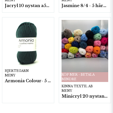
MENY
MENY
Jacryl 10 nystan a50g./fp.
Jasmine 8/4 - 5 härvor a200g./fp.
HJERTEGARN
KÖP MER - BETALA
MENY
MINDRE
Armonia Colour- 5 härv/fp. a100 g.
KINNA TEXTIL AB
MENY
Minicryl 20 nystan a25g./fp.