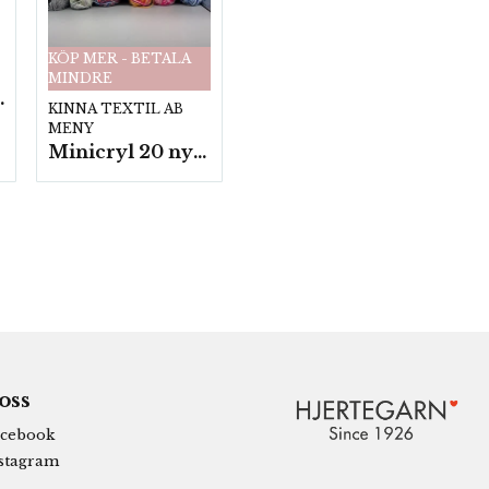
KÖP MER - BETALA
MINDRE
fp. a100 g.
KINNA TEXTIL AB
MENY
Minicryl 20 nystan a25g./fp.
 oss
cebook
stagram