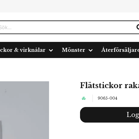
ickor & virknålar
Mönster
Återförsäljar
Flätstickor rak
9065-004
Log