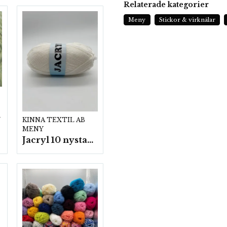
Relaterade kategorier
Meny
Stickor & virknålar
p.
KINNA TEXTIL AB
MENY
Jacryl 10 nystan a50g./fp.