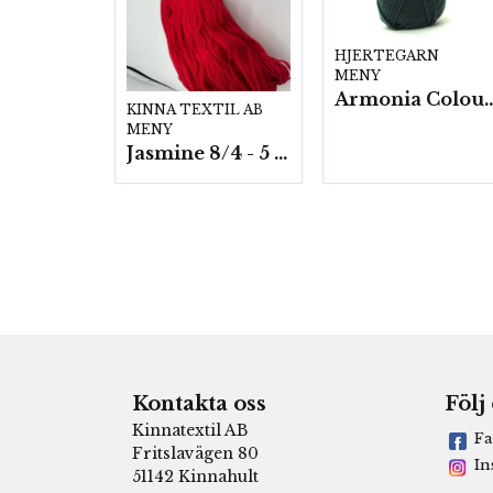
HJERTEGARN
MENY
Armonia Colour- 5 härv/
KINNA TEXTIL AB
MENY
Jasmine 8/4 - 5 härvor a200g./fp.
Kontakta oss
Följ
Kinnatextil AB
Fa
Fritslavägen 80
In
51142 Kinnahult