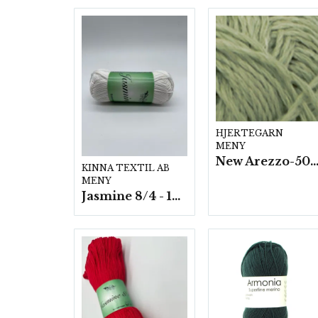
HJERTEGARN
MENY
New Arezzo-50g./nyst. 10 st/f
KINNA TEXTIL AB
MENY
Jasmine 8/4 - 10 nystan a50g./fp.