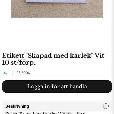
Etikett "Skapad med kärlek" Vit
10 st/förp.
97-3004
Logga in för att handla
Beskrivning
Etikett "Skapad med kärlek" Vit 10 st/förp.