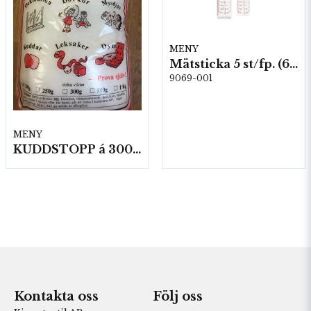
MENY
Mätsticka 5 st/fp. (60644)
9069-001
MENY
KUDDSTOPP á 300 gram
Kontakta oss
Följ oss