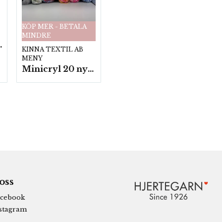
KÖP MER - BETALA
MINDRE
fp. a100 g.
KINNA TEXTIL AB
MENY
Minicryl 20 nystan a25g./fp.
 oss
cebook
stagram