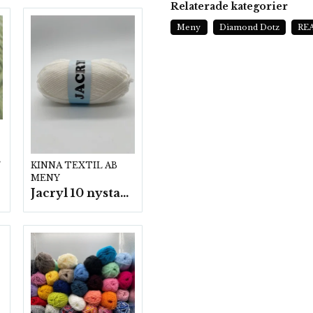
Relaterade kategorier
Meny
Diamond Dotz
RE
p.
KINNA TEXTIL AB
MENY
Jacryl 10 nystan a50g./fp.