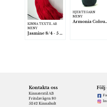
HJERTEGARN
MENY
Armonia Colour- 5 härv/
KINNA TEXTIL AB
MENY
Jasmine 8/4 - 5 härvor a200g./fp.
Kontakta oss
Följ
Kinnatextil AB
Fa
Fritslavägen 80
In
51142 Kinnahult