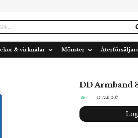
ickor & virknålar
Mönster
Återförsäljar
DD Armband 3
DTZ11.007
Log