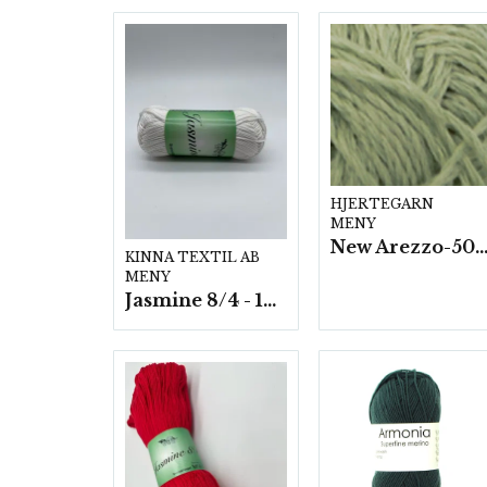
HJERTEGARN
MENY
New Arezzo-50g./nyst. 10 st/f
KINNA TEXTIL AB
MENY
Jasmine 8/4 - 10 nystan a50g./fp.