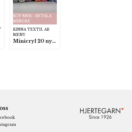
KÖP MER - BETALA
MINDRE
fp. a100 g.
KINNA TEXTIL AB
MENY
Minicryl 20 nystan a25g./fp.
 oss
cebook
stagram