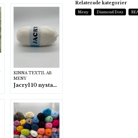
Relaterade kategorier
Meny
Diamond Dotz
RE
p.
KINNA TEXTIL AB
MENY
Jacryl 10 nystan a50g./fp.