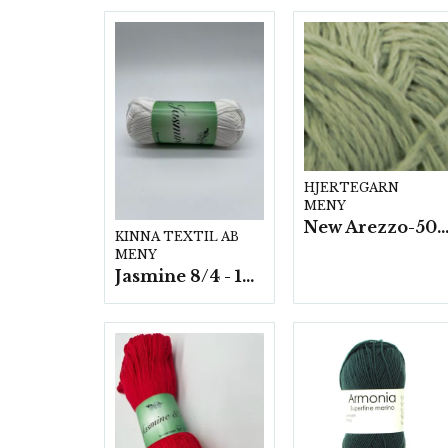
HJERTEGARN
MENY
New Arezzo-50g./nyst. 10 st/f
KINNA TEXTIL AB
MENY
Jasmine 8/4 - 10 nystan a50g./fp.