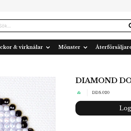
ickor & virknålar
Mönster
Återförsäljar
m
DIAMOND DOTZ
DDS.020
Log