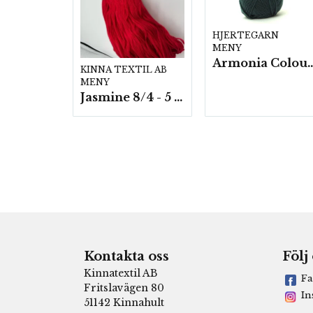
HJERTEGARN
MENY
Armonia Colour- 5 härv/
KINNA TEXTIL AB
MENY
Jasmine 8/4 - 5 härvor a200g./fp.
Kontakta oss
Följ
Kinnatextil AB
Fa
Fritslavägen 80
In
51142 Kinnahult