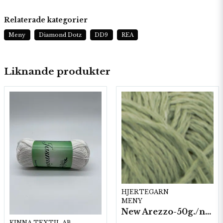
Relaterade kategorier
Meny
Diamond Dotz
DD9
REA
Liknande produkter
HJERTEGARN
MENY
New Arezzo-50g./nyst. 10 st/fp.
KINNA TEXTIL AB