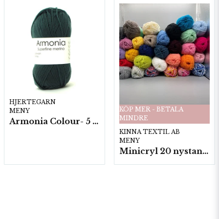
HJERTEGARN
KÖP MER - BETALA
MENY
MINDRE
Armonia Colour- 5 härv/fp. a100 g.
KINNA TEXTIL AB
MENY
Minicryl 20 nystan a25g./fp.