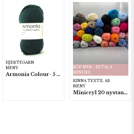
HJERTEGARN
KÖP MER - BETALA
MENY
MINDRE
Armonia Colour- 5 härv/fp. a100 g.
KINNA TEXTIL AB
MENY
Minicryl 20 nystan a25g./fp.