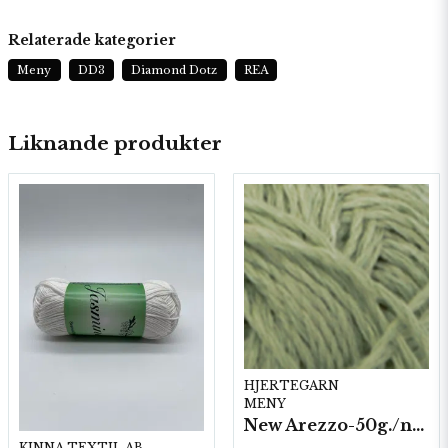
Relaterade kategorier
Meny
DD3
Diamond Dotz
REA
Liknande produkter
HJERTEGARN
MENY
New Arezzo-50g./nyst. 10 st/fp.
KINNA TEXTIL AB