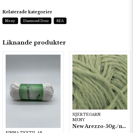
Relaterade kategorier
Meny
Diamond Dotz
REA
Liknande produkter
HJERTEGARN
MENY
New Arezzo-50g./nyst. 10 st/fp.
KINNA TEXTIL AB