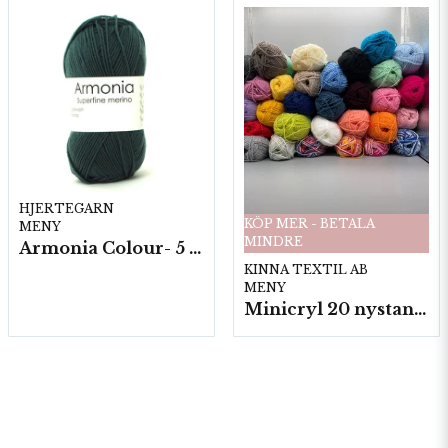
HJERTEGARN
KÖP MER - BETALA
MENY
MINDRE
Armonia Colour- 5 härv/fp. a100 g.
KINNA TEXTIL AB
MENY
Minicryl 20 nystan a25g./fp.