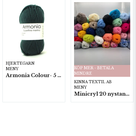
HJERTEGARN
KÖP MER - BETALA
MENY
MINDRE
Armonia Colour- 5 härv/fp. a100 g.
KINNA TEXTIL AB
MENY
Minicryl 20 nystan a25g./fp.