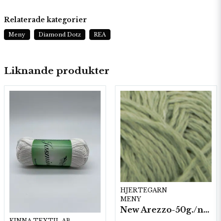
Relaterade kategorier
Meny
Diamond Dotz
REA
Liknande produkter
HJERTEGARN
MENY
New Arezzo-50g./nyst. 10 st/fp.
KINNA TEXTIL AB