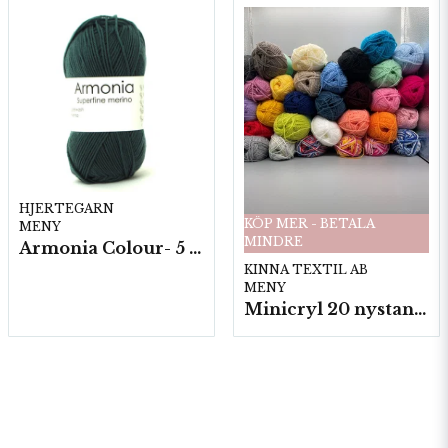
HJERTEGARN
KÖP MER - BETALA
MENY
MINDRE
Armonia Colour- 5 härv/fp. a100 g.
KINNA TEXTIL AB
MENY
Minicryl 20 nystan a25g./fp.