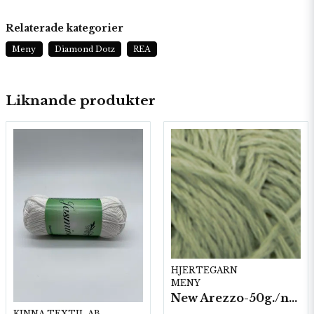
Relaterade kategorier
Meny
Diamond Dotz
REA
Liknande produkter
HJERTEGARN
MENY
New Arezzo-50g./nyst. 10 st/fp.
KINNA TEXTIL AB