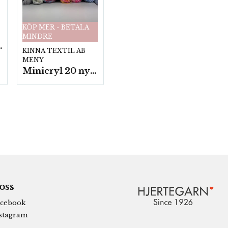
KÖP MER - BETALA
MINDRE
fp. a100 g.
KINNA TEXTIL AB
MENY
Minicryl 20 nystan a25g./fp.
 oss
cebook
stagram