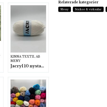
Relaterade kategorier
Meny
Stickor & virknålar
p.
KINNA TEXTIL AB
MENY
Jacryl 10 nystan a50g./fp.