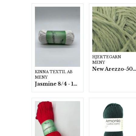
HJERTEGARN
MENY
New Arezzo-50g./nyst. 10 st/f
KINNA TEXTIL AB
MENY
Jasmine 8/4 - 10 nystan a50g./fp.