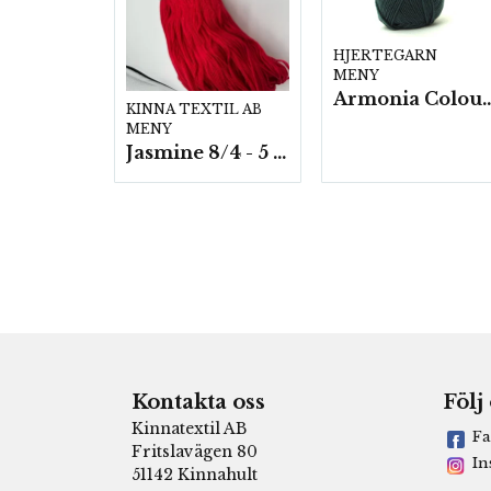
HJERTEGARN
MENY
Armonia Colour- 5 härv/
KINNA TEXTIL AB
MENY
Jasmine 8/4 - 5 härvor a200g./fp.
Kontakta oss
Följ
Kinnatextil AB
Fa
Fritslavägen 80
In
51142 Kinnahult