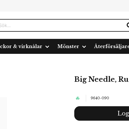
ickor & virknålar
Mönster
Återförsäljar
Big Needle, Run
9640-090
Log