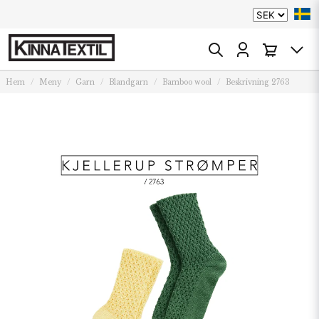
Hem
Meny
Garn
Blandgarn
Bamboo wool
Beskrivning 2763