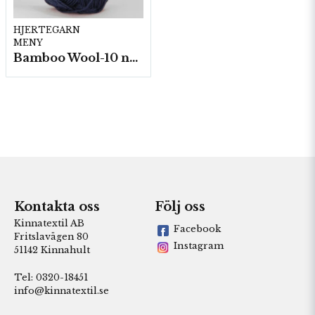
HJERTEGARN
MENY
Bamboo Wool-10 nystan/fp. a50g
Kontakta oss
Följ oss
Kinnatextil AB
Facebook
Fritslavägen 80
Instagram
51142 Kinnahult
Tel: 0320-18451
info@kinnatextil.se