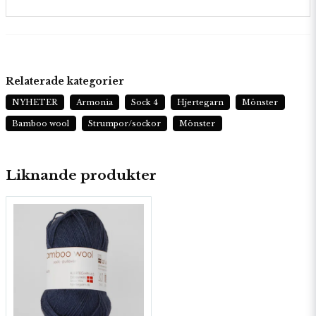
Relaterade kategorier
NYHETER
Armonia
Sock 4
Hjertegarn
Mönster
Bamboo wool
Strumpor/sockor
Mönster
Liknande produkter