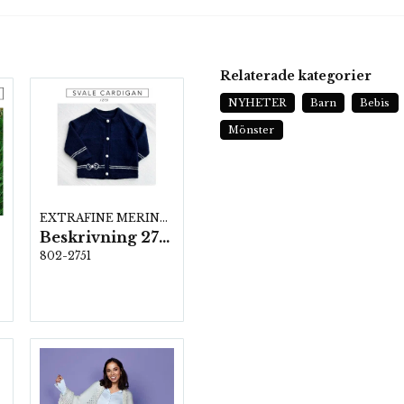
Relaterade kategorier
NYHETER
Barn
Bebis
Mönster
EXTRAFINE MERINO 150
Beskrivning 2751
802-2751