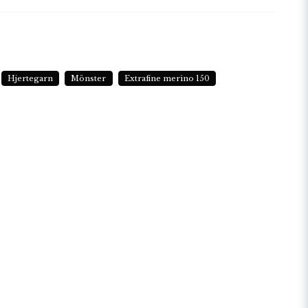
Hjertegarn
Mönster
Extrafine merino 150