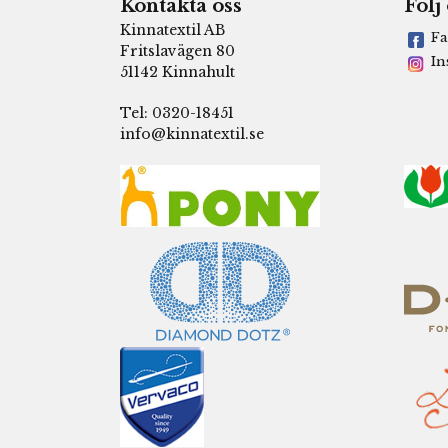
Kontakta oss
Följ
Kinnatextil AB
Fa
Fritslavägen 80
In
51142 Kinnahult
Tel: 0320-18451
info@kinnatextil.se