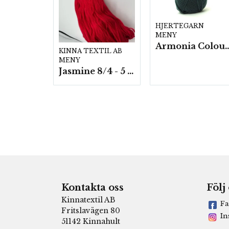
HJERTEGARN
MENY
Armonia Colour- 5 härv/
KINNA TEXTIL AB
MENY
Jasmine 8/4 - 5 härvor a200g./fp.
Kontakta oss
Följ
Kinnatextil AB
Fa
Fritslavägen 80
In
51142 Kinnahult