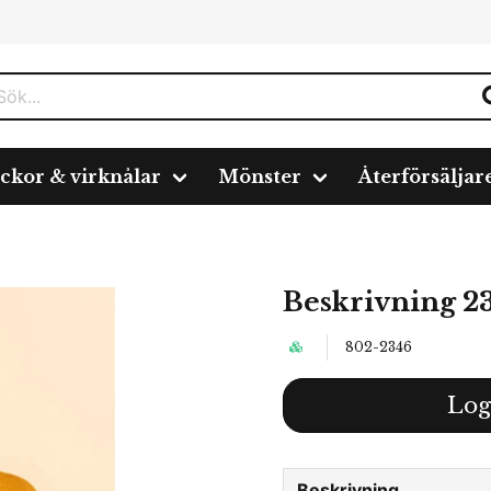
ickor & virknålar
Mönster
Återförsäljar
Beskrivning 2
802-2346
Log
Beskrivning