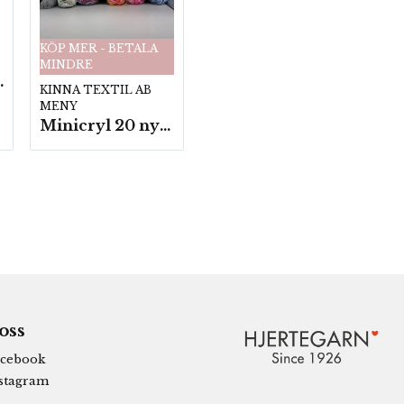
KÖP MER - BETALA
MINDRE
fp. a100 g.
KINNA TEXTIL AB
MENY
Minicryl 20 nystan a25g./fp.
 oss
cebook
stagram