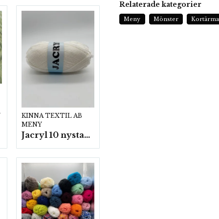
Relaterade kategorier
Meny
Mönster
Kortärma
p.
KINNA TEXTIL AB
MENY
Jacryl 10 nystan a50g./fp.