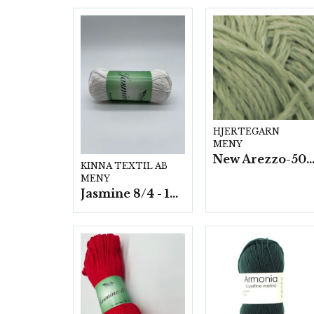
HJERTEGARN
MENY
New Arezzo-50g./nyst. 10 st/f
KINNA TEXTIL AB
MENY
Jasmine 8/4 - 10 nystan a50g./fp.