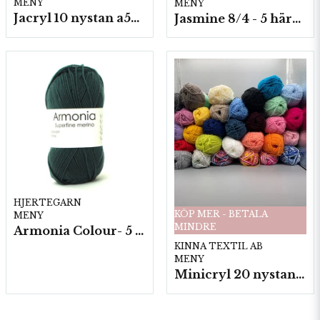
MENY
MENY
Jacryl 10 nystan a50g./fp.
Jasmine 8/4 - 5 härvor a200g./fp.
HJERTEGARN
KÖP MER - BETALA
MENY
MINDRE
Armonia Colour- 5 härv/fp. a100 g.
KINNA TEXTIL AB
MENY
Minicryl 20 nystan a25g./fp.