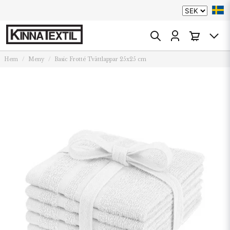
Hem
Meny
Basic Frotté Tvättlappar 25x25 cm