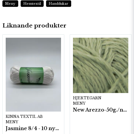
Meny
Hemtextil
Handdukar
Liknande produkter
HJERTEGARN
MENY
New Arezzo-50g./nyst. 10 st/fp.
KINNA TEXTIL AB
MENY
Jasmine 8/4 - 10 nystan a50g./fp.