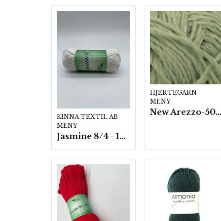
HJERTEGARN
MENY
New Arezzo-50g./nyst. 10 st/f
KINNA TEXTIL AB
MENY
Jasmine 8/4 - 10 nystan a50g./fp.