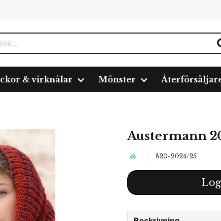
ickor & virknålar
Mönster
Återförsäljar
Austermann 2
820-2024/25
Log
Beskrivning