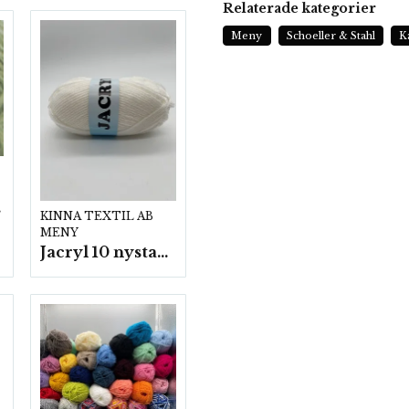
Relaterade kategorier
Meny
Schoeller & Stahl
K
p.
KINNA TEXTIL AB
MENY
Jacryl 10 nystan a50g./fp.