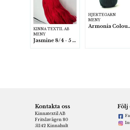
HJERTEGARN
MENY
Armonia Colour- 5 härv/
KINNA TEXTIL AB
MENY
Jasmine 8/4 - 5 härvor a200g./fp.
Kontakta oss
Följ
Kinnatextil AB
Fa
Fritslavägen 80
In
51142 Kinnahult