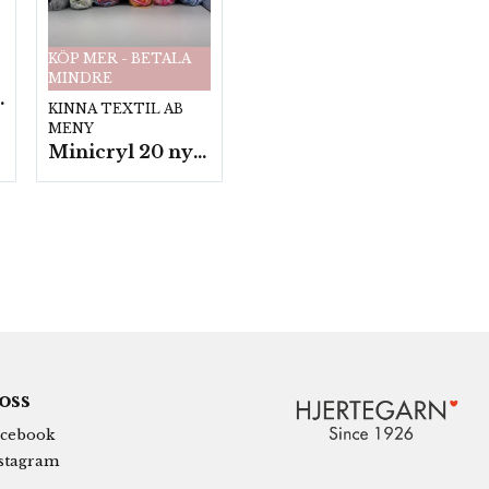
KÖP MER - BETALA
MINDRE
fp. a100 g.
KINNA TEXTIL AB
MENY
Minicryl 20 nystan a25g./fp.
 oss
cebook
stagram