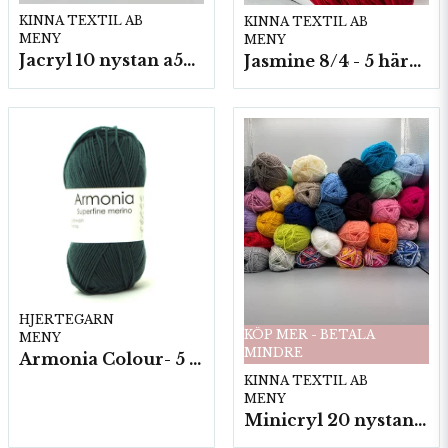
KINNA TEXTIL AB
KINNA TEXTIL AB
MENY
MENY
Jacryl 10 nystan a50g./fp.
Jasmine 8/4 - 5 härvor a200g./fp.
HJERTEGARN
KÖP MER - BETALA
MENY
MINDRE
Armonia Colour- 5 härv/fp. a100 g.
KINNA TEXTIL AB
MENY
Minicryl 20 nystan a25g./fp.