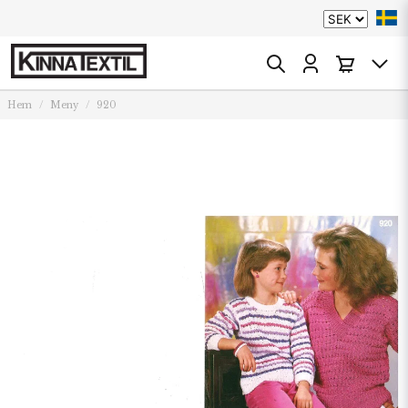
Hem
Meny
920