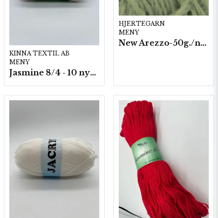
HJERTEGARN
MENY
New Arezzo-50g./nyst. 10 st/fp.
KINNA TEXTIL AB
MENY
Jasmine 8/4 - 10 nystan a50g./fp.