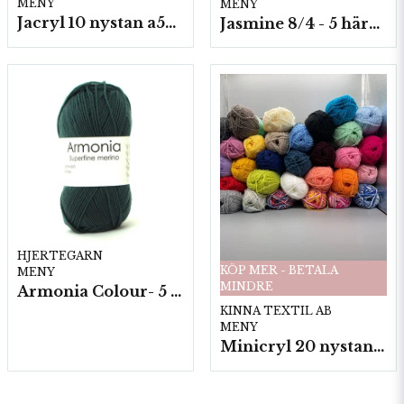
MENY
MENY
Jacryl 10 nystan a50g./fp.
Jasmine 8/4 - 5 härvor a200g./fp.
HJERTEGARN
KÖP MER - BETALA
MENY
MINDRE
Armonia Colour- 5 härv/fp. a100 g.
KINNA TEXTIL AB
MENY
Minicryl 20 nystan a25g./fp.