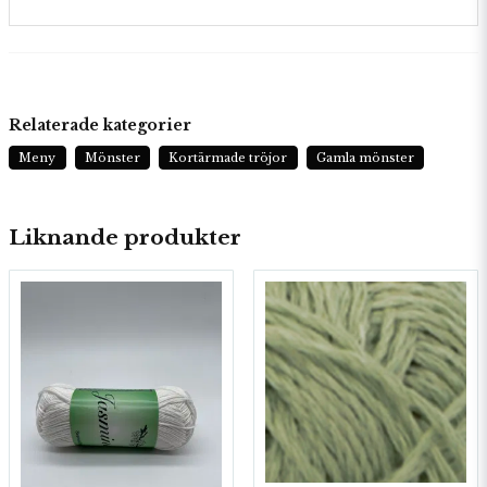
Relaterade kategorier
Meny
Mönster
Kortärmade tröjor
Gamla mönster
Liknande produkter