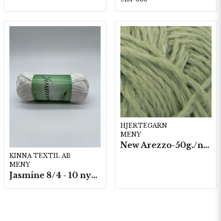
HJERTEGARN
MENY
New Arezzo-50g./nyst. 10 st/fp.
KINNA TEXTIL AB
MENY
Jasmine 8/4 - 10 nystan a50g./fp.