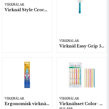
VIRKNÅLAR
Virknål Style Crochet "waves" 5 st/fp.
VIRKNÅLAR
Virknål Easy Grip 5 st/fp.
VIRKNÅLAR
VIRKNÅLAR
Ergonomisk virknål 5 st/ FP, Stål
Virknålsset Color- 6 st 2,0-6,0 5st/fp.
9151-888