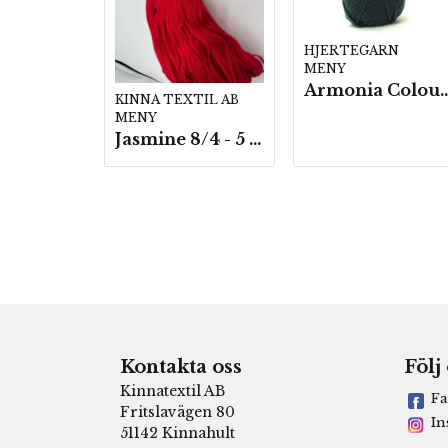
HJERTEGARN
MENY
Armonia Colour- 5 härv/
KINNA TEXTIL AB
MENY
Jasmine 8/4 - 5 härvor a200g./fp.
Kontakta oss
Följ
Kinnatextil AB
Fa
Fritslavägen 80
In
51142 Kinnahult