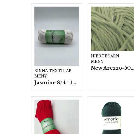
HJERTEGARN
MENY
New Arezzo-50g./nyst. 10 st/f
KINNA TEXTIL AB
MENY
Jasmine 8/4 - 10 nystan a50g./fp.