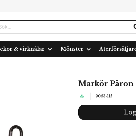
ickor & virknålar
Mönster
Återförsäljar
Markör Päron Sv
9063-115
Log