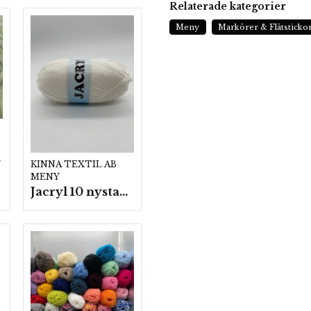
Relaterade kategorier
Meny
Markörer & Flätsticko
p.
KINNA TEXTIL AB
MENY
Jacryl 10 nystan a50g./fp.