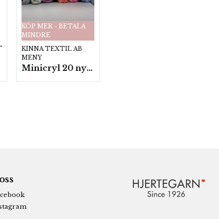
KÖP MER - BETALA
MINDRE
fp. a100 g.
KINNA TEXTIL AB
MENY
Minicryl 20 nystan a25g./fp.
 oss
cebook
stagram