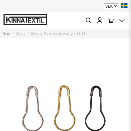
Hem
Meny
Markör Päron Silver 5 st/fp. ( 84114 )