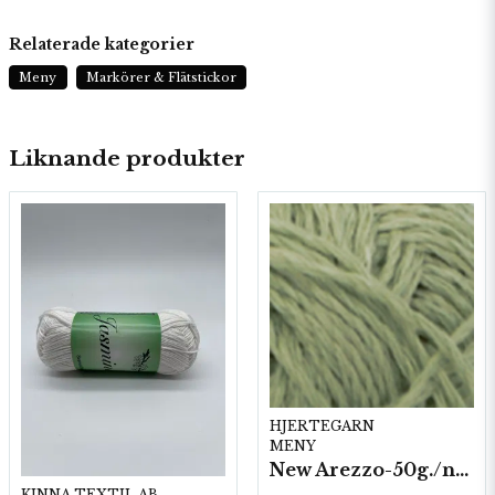
Relaterade kategorier
Meny
Markörer & Flätstickor
Liknande produkter
HJERTEGARN
MENY
New Arezzo-50g./nyst. 10 st/fp.
KINNA TEXTIL AB