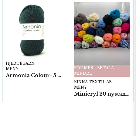
HJERTEGARN
KÖP MER - BETALA
MENY
MINDRE
Armonia Colour- 5 härv/fp. a100 g.
KINNA TEXTIL AB
MENY
Minicryl 20 nystan a25g./fp.