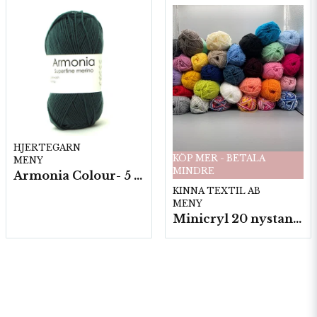
HJERTEGARN
KÖP MER - BETALA
MENY
MINDRE
Armonia Colour- 5 härv/fp. a100 g.
KINNA TEXTIL AB
MENY
Minicryl 20 nystan a25g./fp.