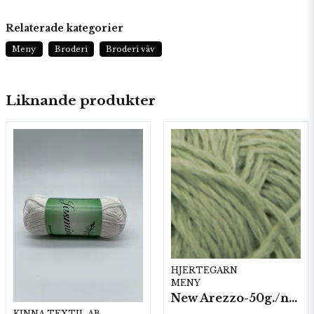
Relaterade kategorier
Meny
Broderi
Broderi väv
Liknande produkter
HJERTEGARN
MENY
New Arezzo-50g./nyst. 10 st/fp.
KINNA TEXTIL AB