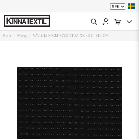
Hem
Meny
VÄV 1,45 R/CM F.720 AIDA NR 4049 140 CM